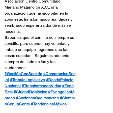
Asociación Centro Comunitario 
Mariano Matamoros A.C., una 
organización que ha sido pilar en la 
zona este, transformando realidades y 
sembrando esperanza donde más se 
necesita.
Sabemos que el camino no siempre es 
sencillo, pero cuando hay voluntad y 
trabajo en equipo, logramos que las 
cosas sucedan. ¡Seguimos adelante, 
siempre del lado de las y los 
ciudadanos!
#GestiónConSentido
#CompromisoSoc
ial
#TrabajoLegislativo
#DesdePalacio
Nacional
#TransformandoVidas
#Zona
Este
#CiudadDeMéxico
#EvangelinaM
oreno
#AccionesQueImpactan
#Siempr
eConLaGente
#TendenciasMéxico