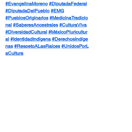
#EvangelinaMoreno
#DiputadaFederal
#DiputadaDelPueblo
#EMG
#PueblosOriginarios
#MedicinaTradicio
nal
#SaberesAncestrales
#CulturaViva
#DiversidadCultural
#MéxicoPluricultur
al
#IdentidadIndígena
#DerechosIndíge
nas
#RespetoALasRaíces
#UnidosPorL
aCultura