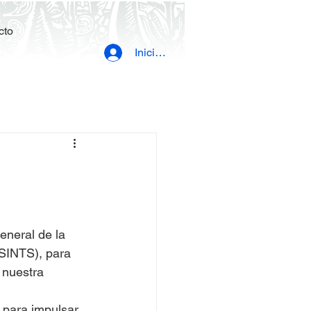
cto
Iniciar sesión
neral de la 
SINTS), para 
 nuestra 
 para impulsar 