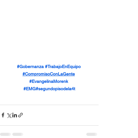
#Gobernanza
#TrabajoEnEquipo
#CompromisoConLaGente
#EvangelinaMorenk
#EMG
#segundopisodela4t