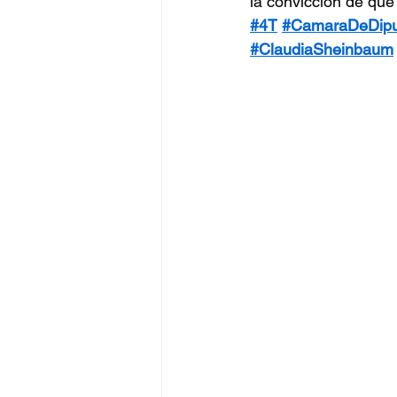
la convicción de que
#4T
#CamaraDeDipu
#ClaudiaSheinbaum