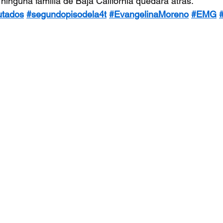
 ninguna familia de Baja California quedará atrás.
tados
#segundopisodela4t
#EvangelinaMoreno
#EMG