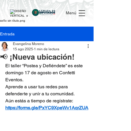
Menú
Entrada
Evangelina Moreno
15 ago 2025
1 min de lectura
📢 ¡Nueva ubicación!
El taller “Postea y Defiéndete” es este 
domingo 17 de agosto en Confetti 
Eventos.
Aprende a usar tus redes para 
defenderte y unir a tu comunidad.
Aún estás a tiempo de regístrate: 
https://forms.gle/PxYC9XpeWv1AqrZUA