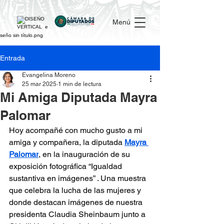
Menú
Entrada
Evangelina Moreno
25 mar 2025
1 min de lectura
Mi Amiga Diputada Mayra
Palomar
Hoy acompañé con mucho gusto a mi 
amiga y compañera, la diputada 
Mayra 
Palomar
, en la inauguración de su 
exposición fotográfica “Igualdad 
sustantiva en imágenes” . Una muestra 
que celebra la lucha de las mujeres y 
donde destacan imágenes de nuestra 
presidenta Claudia Sheinbaum junto a 