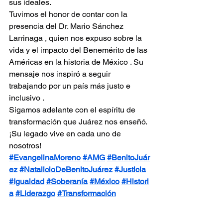
sus ideales.
Tuvimos el honor de contar con la 
presencia del Dr. Mario Sánchez 
Larrinaga , quien nos expuso sobre la 
vida y el impacto del Benemérito de las 
Américas en la historia de México . Su 
mensaje nos inspiró a seguir 
trabajando por un país más justo e 
inclusivo .
Sigamos adelante con el espíritu de 
transformación que Juárez nos enseñó. 
¡Su legado vive en cada uno de 
nosotros!
#EvangelinaMoreno
#AMG
#BenitoJuár
ez
#NatalicioDeBenitoJuárez
#Justicia
#Igualdad
#Soberanía
#México
#Histori
a
#Liderazgo
#Transformación