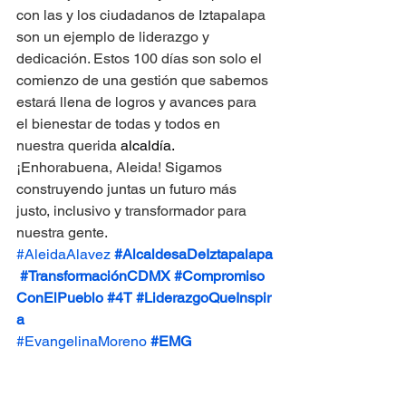
con las y los ciudadanos de Iztapalapa 
son un ejemplo de liderazgo y 
dedicación. Estos 100 días son solo el 
comienzo de una gestión que sabemos 
estará llena de logros y avances para 
el bienestar de todas y todos en 
nuestra querida 
alcaldía.
¡Enhorabuena, Aleida! Sigamos 
construyendo juntas un futuro más 
justo, inclusivo y transformador para 
nuestra gente.
#AleidaAlavez
#AlcaldesaDeIztapalapa
#TransformaciónCDMX
#Compromiso
ConElPueblo
#4T
#LiderazgoQueInspir
a
#EvangelinaMoreno
#EMG