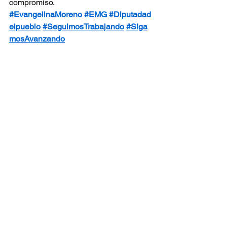
compromiso.
#EvangelinaMoreno
#EMG
#Diputadad
elpueblo
#SeguimosTrabajando
#Siga
mosAvanzando