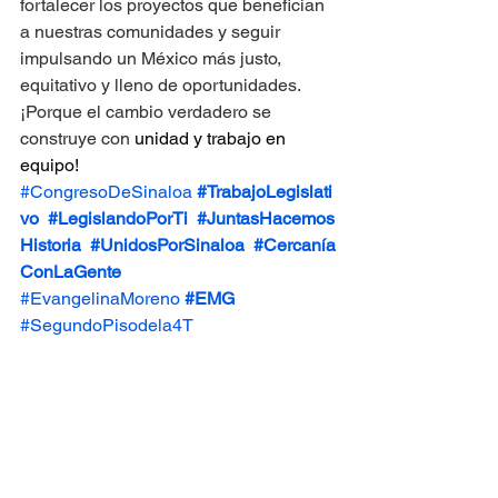
fortalecer los proyectos que benefician 
a nuestras comunidades y seguir 
impulsando un México más justo, 
equitativo y lleno de oportunidades.
¡Porque el cambio verdadero se 
construye con 
unidad y trabajo en 
equipo!
#CongresoDeSinaloa
#TrabajoLegislati
vo
#LegislandoPorTi
#JuntasHacemos
Historia
#UnidosPorSinaloa
#Cercanía
ConLaGente
#EvangelinaMoreno
#EMG
#SegundoPisodela4T