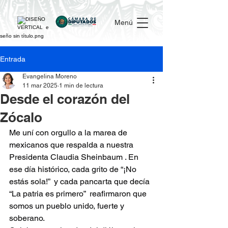
Menú
Entrada
Evangelina Moreno
11 mar 2025
1 min de lectura
Desde el corazón del
Zócalo
Me uní con orgullo a la marea de 
mexicanos que respalda a nuestra 
Presidenta Claudia Sheinbaum . En 
ese día histórico, cada grito de “¡No 
estás sola!”  y cada pancarta que decía 
“La patria es primero”  reafirmaron que 
somos un pueblo unido, fuerte y 
soberano.