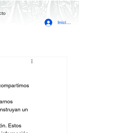
cto
Iniciar sesión
 compartimos 
arnos 
nstruyan un 
ón. Estos 