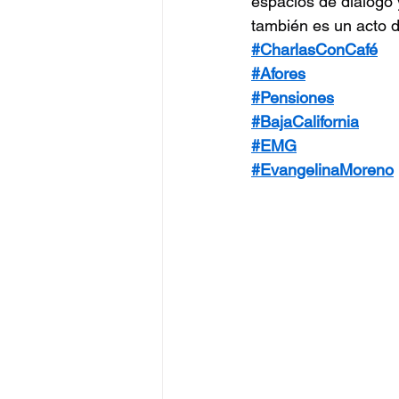
espacios de diálogo 
también es un acto 
#CharlasConCafé
#Afores
#Pensiones
#BajaCalifornia
#EMG
#EvangelinaMoreno